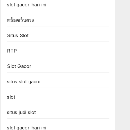
slot gacor hari ini
สล็อตเว็บตรง
Situs Slot
RTP
Slot Gacor
situs slot gacor
slot
situs judi slot
slot gacor hari ini