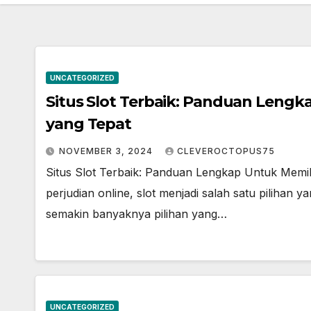
UNCATEGORIZED
Situs Slot Terbaik: Panduan Leng
yang Tepat
NOVEMBER 3, 2024
CLEVEROCTOPUS75
Situs Slot Terbaik: Panduan Lengkap Untuk Memi
perjudian online, slot menjadi salah satu piliha
semakin banyaknya pilihan yang…
UNCATEGORIZED