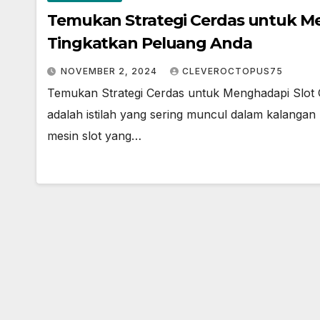
Temukan Strategi Cerdas untuk Me
Tingkatkan Peluang Anda
NOVEMBER 2, 2024
CLEVEROCTOPUS75
Temukan Strategi Cerdas untuk Menghadapi Slot 
adalah istilah yang sering muncul dalam kalangan 
mesin slot yang…