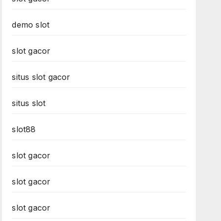
demo slot
slot gacor
situs slot gacor
situs slot
slot88
slot gacor
slot gacor
slot gacor