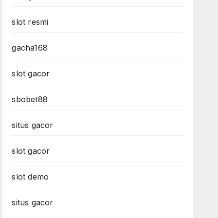
slot resmi
gacha168
slot gacor
sbobet88
situs gacor
slot gacor
slot demo
situs gacor