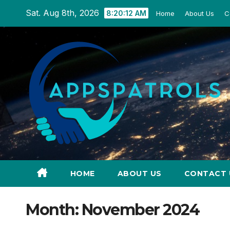
Skip
Sat. Aug 8th, 2026
8:20:13 AM
Home
About Us
C
to
content
HOME
ABOUT US
CONTACT 
Month:
November 2024