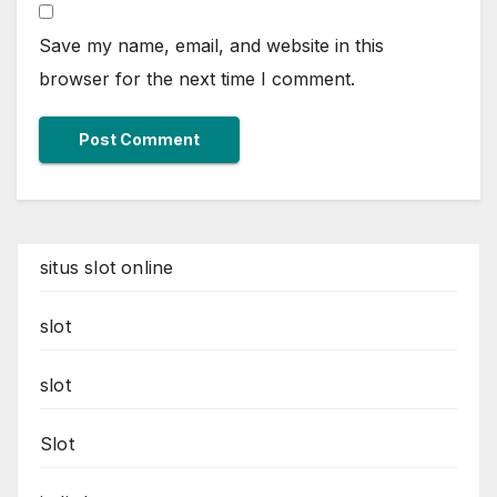
Save my name, email, and website in this
browser for the next time I comment.
situs slot online
slot
slot
Slot