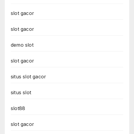
slot gacor
slot gacor
demo slot
slot gacor
situs slot gacor
situs slot
slot88
slot gacor