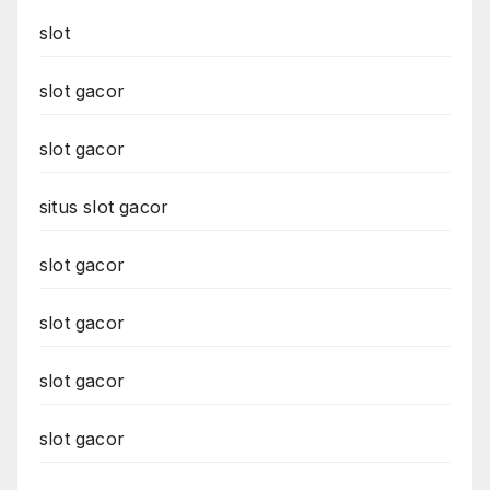
slot
slot gacor
slot gacor
situs slot gacor
slot gacor
slot gacor
slot gacor
slot gacor