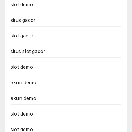
slot demo
situs gacor
slot gacor
situs slot gacor
slot demo
akun demo
akun demo
slot demo
slot demo