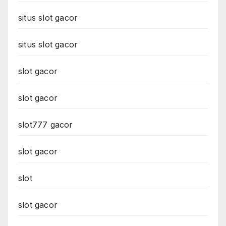
situs slot gacor
situs slot gacor
slot gacor
slot gacor
slot777 gacor
slot gacor
slot
slot gacor