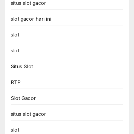
situs slot gacor
slot gacor hari ini
slot
slot
Situs Slot
RTP
Slot Gacor
situs slot gacor
slot