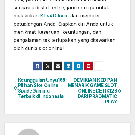
sensasi judi slot online, jangan ragu untuk
melakukan
BTV4D login
dan memulai
petualangan Anda. Siapkan diri Anda untuk
menikmati keseruan, keuntungan, dan
pengalaman tak terlupakan yang ditawarkan
oleh dunia slot online!
Keunggulan Unyu168:
DEMIKIAN KEDIPAN
Post
Pilihan Slot Online
MENARIK GAME SLOT
SpadeGaming
ONLINE DETIK123
navigation
Terbaik di Indonesia
DARI PRAGMATIC
PLAY