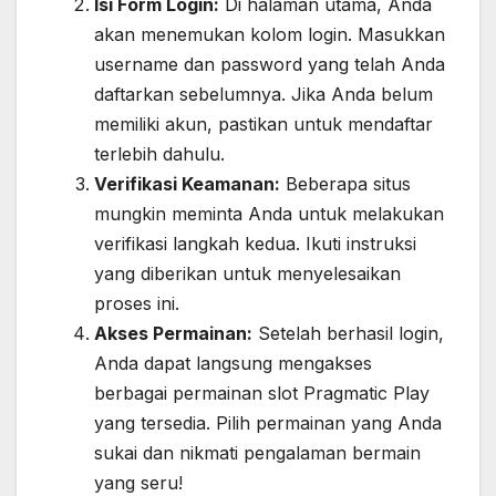
Isi Form Login:
Di halaman utama, Anda
akan menemukan kolom login. Masukkan
username dan password yang telah Anda
daftarkan sebelumnya. Jika Anda belum
memiliki akun, pastikan untuk mendaftar
terlebih dahulu.
Verifikasi Keamanan:
Beberapa situs
mungkin meminta Anda untuk melakukan
verifikasi langkah kedua. Ikuti instruksi
yang diberikan untuk menyelesaikan
proses ini.
Akses Permainan:
Setelah berhasil login,
Anda dapat langsung mengakses
berbagai permainan slot Pragmatic Play
yang tersedia. Pilih permainan yang Anda
sukai dan nikmati pengalaman bermain
yang seru!