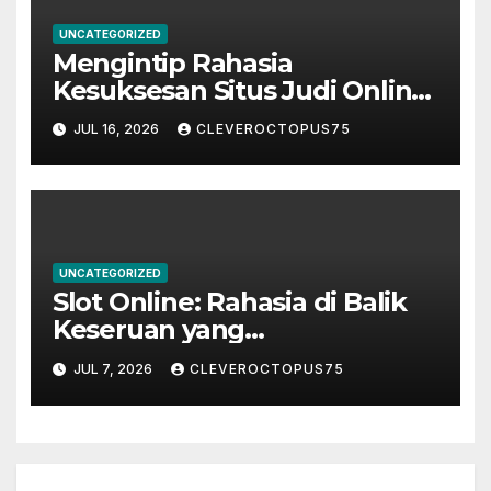
UNCATEGORIZED
Mengintip Rahasia
Kesuksesan Situs Judi Online
di Indonesia
JUL 16, 2026
CLEVEROCTOPUS75
UNCATEGORIZED
Slot Online: Rahasia di Balik
Keseruan yang
Mengguncang Dunia
JUL 7, 2026
CLEVEROCTOPUS75
Gamers!