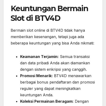
Keuntungan Bermain
Slot di BTV4D
Bermain slot online di BTV4D tidak hanya
memberikan kesenangan, tetapi juga ada
beberapa keuntungan yang bisa Anda nikmati:
Keamanan Terjamin:
Semua transaksi
dan data pribadi Anda akan diamankan
dengan sistem enkripsi yang canggih.
Promosi Menarik:
BTV4D menawarkan
berbagai bonus pendaftaran dan promosi
reguler yang dapat meningkatkan
keuntungan Anda.
Koleksi Permainan Beragam:
Dengan