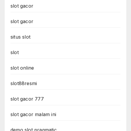
slot gacor
slot gacor
situs slot
slot
slot online
slot88resmi
slot gacor 777
slot gacor malam ini
demo slot pragmatic