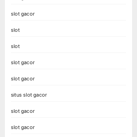
slot gacor
slot
slot
slot gacor
slot gacor
situs slot gacor
slot gacor
slot gacor