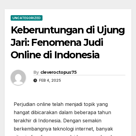
UNCATEGORIZED
Keberuntungan di Ujung
Jari: Fenomena Judi
Online di Indonesia
By
cleveroctopus75
FEB 4, 2025
Perjudian online telah menjadi topik yang
hangat dibicarakan dalam beberapa tahun
terakhir di Indonesia. Dengan semakin
berkembangnya teknologi internet, banyak