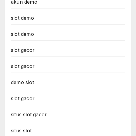
akun demo
slot demo
slot demo
slot gacor
slot gacor
demo slot
slot gacor
situs slot gacor
situs slot