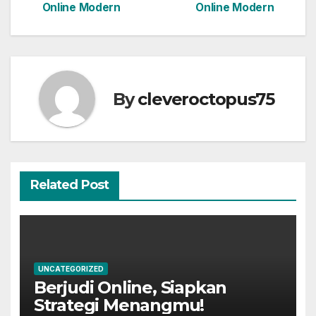
Online Modern
Online Modern
By
cleveroctopus75
Related Post
UNCATEGORIZED
Berjudi Online, Siapkan
Strategi Menangmu!