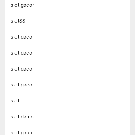
slot gacor
slot88
slot gacor
slot gacor
slot gacor
slot gacor
slot
slot demo
slot gacor