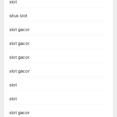
slot
situs slot
slot gacor
slot gacor
slot gacor
slot gacor
slot
slot
slot gacor