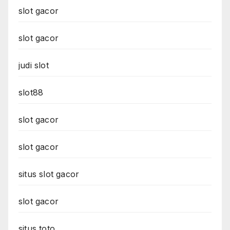
slot gacor
slot gacor
judi slot
slot88
slot gacor
slot gacor
situs slot gacor
slot gacor
situs toto