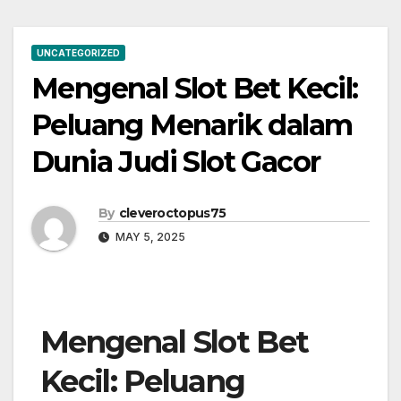
UNCATEGORIZED
Mengenal Slot Bet Kecil:
Peluang Menarik dalam
Dunia Judi Slot Gacor
By
cleveroctopus75
MAY 5, 2025
Mengenal Slot Bet
Kecil: Peluang