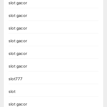
slot gacor
slot gacor
slot gacor
slot gacor
slot gacor
slot gacor
slot777
slot
slot gacor