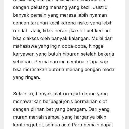
dengan peluang menang yang kecil. Justru,
banyak pemain yang merasa lebih nyaman
dengan taruhan kecil karena risiko yang lebih
rendah. Jadi, tidak heran jika slot bet kecil ini
bisa diakses oleh banyak kalangan. Mulai dari
mahasiswa yang ingin coba-coba, hingga
karyawan yang butuh hiburan setelah bekerja
seharian. Permainan ini membuat siapa saja
bisa merasakan euforia menang dengan modal
yang ringan.
Selain itu, banyak platform judi daring yang
menawarkan berbagai jenis permainan slot
dengan pilihan bet yang beragam. Dari yang
murah meriah sampai yang harganya bikin
kantong jebol, semua ada! Para pemain dapat