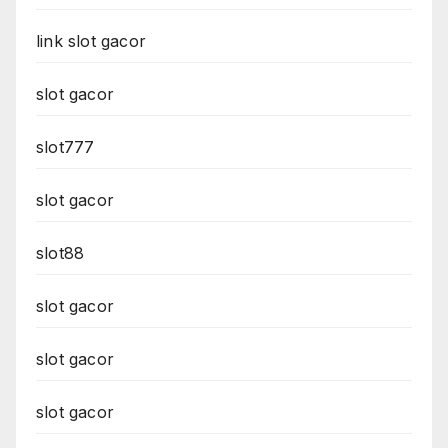
link slot gacor
slot gacor
slot777
slot gacor
slot88
slot gacor
slot gacor
slot gacor