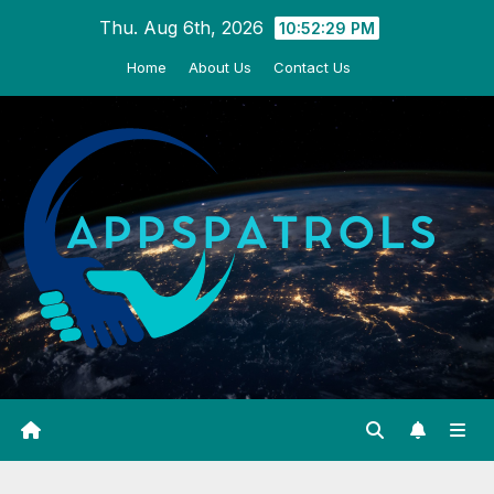
Skip
Thu. Aug 6th, 2026
10:52:30 PM
to
Home
About Us
Contact Us
content