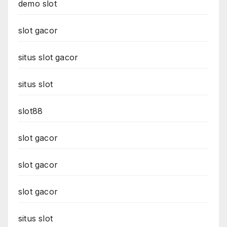
demo slot
slot gacor
situs slot gacor
situs slot
slot88
slot gacor
slot gacor
slot gacor
situs slot