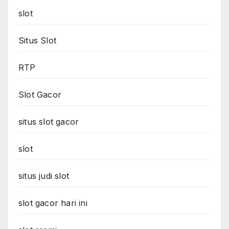
slot
Situs Slot
RTP
Slot Gacor
situs slot gacor
slot
situs judi slot
slot gacor hari ini