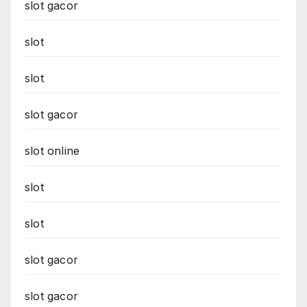
slot gacor
slot
slot
slot gacor
slot online
slot
slot
slot gacor
slot gacor