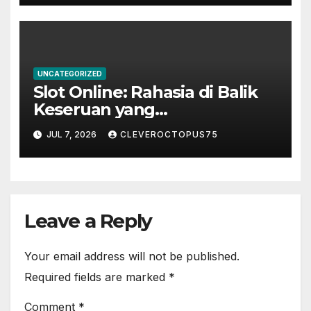
UNCATEGORIZED
Slot Online: Rahasia di Balik
Keseruan yang
Mengguncang Dunia
JUL 7, 2026
CLEVEROCTOPUS75
Gamers!
Leave a Reply
Your email address will not be published.
Required fields are marked
*
Comment
*