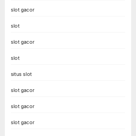
slot gacor
slot
slot gacor
slot
situs slot
slot gacor
slot gacor
slot gacor