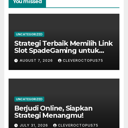
You missed
UNCATEGORIZED
Strategi Terbaik Memilih Link
Slot SpadeGaming untuk
Judi Slot Online di Indonesia
AUGUST 7, 2026
CLEVEROCTOPUS75
UNCATEGORIZED
Berjudi Online, Siapkan
Strategi Menangmu!
JULY 31, 2026
CLEVEROCTOPUS75