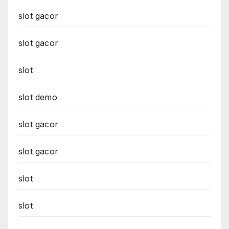
slot gacor
slot gacor
slot
slot demo
slot gacor
slot gacor
slot
slot