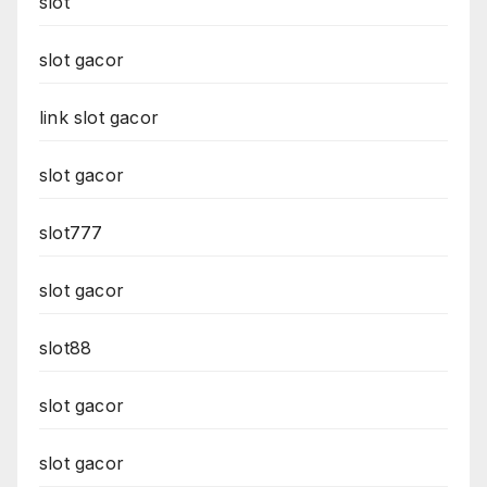
slot
slot gacor
link slot gacor
slot gacor
slot777
slot gacor
slot88
slot gacor
slot gacor