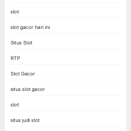
slot
slot gacor hari ini
Situs Slot
RTP
Slot Gacor
situs slot gacor
slot
situs judi slot