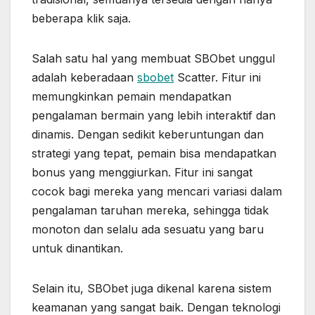
beberapa klik saja.
Salah satu hal yang membuat SBObet unggul
adalah keberadaan
sbobet
Scatter. Fitur ini
memungkinkan pemain mendapatkan
pengalaman bermain yang lebih interaktif dan
dinamis. Dengan sedikit keberuntungan dan
strategi yang tepat, pemain bisa mendapatkan
bonus yang menggiurkan. Fitur ini sangat
cocok bagi mereka yang mencari variasi dalam
pengalaman taruhan mereka, sehingga tidak
monoton dan selalu ada sesuatu yang baru
untuk dinantikan.
Selain itu, SBObet juga dikenal karena sistem
keamanan yang sangat baik. Dengan teknologi