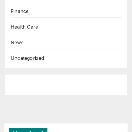
Finance
Health Care
News
Uncategorized