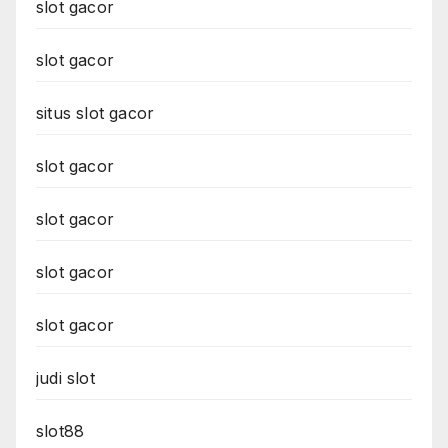
slot gacor
slot gacor
situs slot gacor
slot gacor
slot gacor
slot gacor
slot gacor
judi slot
slot88