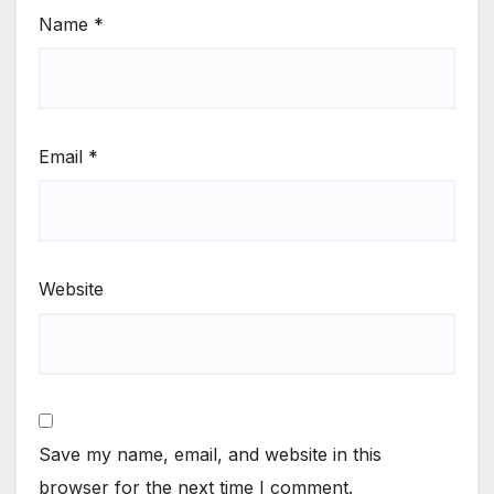
Name
*
Email
*
Website
Save my name, email, and website in this
browser for the next time I comment.