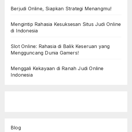
Berjudi Online, Siapkan Strategi Menangmu!
Mengintip Rahasia Kesuksesan Situs Judi Online
di Indonesia
Slot Online: Rahasia di Balik Keseruan yang
Mengguncang Dunia Gamers!
Menggali Kekayaan di Ranah Judi Online
Indonesia
Blog