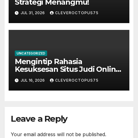
Strategi Menangmu!
JUL 31, 2026
CLEVEROCTOPUS75
UNCATEGORIZED
Mengintip Rahasia
Kesuksesan Situs Judi Online
di Indonesia
JUL 16, 2026
CLEVEROCTOPUS75
Leave a Reply
Your email address will not be published.