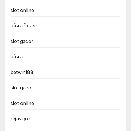
slot online
สล็อตเว็บตรง
slot gacor
สล็อต
betwin188
slot gacor
slot online
rajavigor