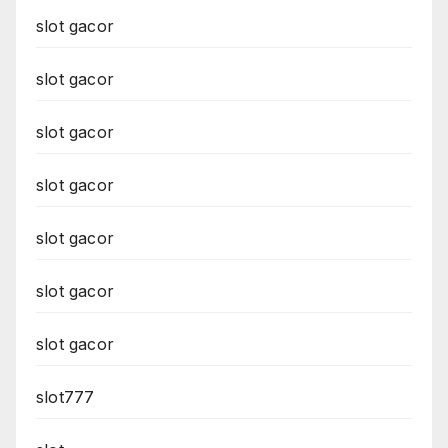
slot gacor
slot gacor
slot gacor
slot gacor
slot gacor
slot gacor
slot gacor
slot777