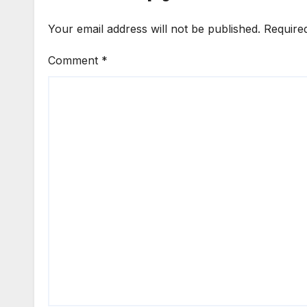
Your email address will not be published.
Require
Comment
*