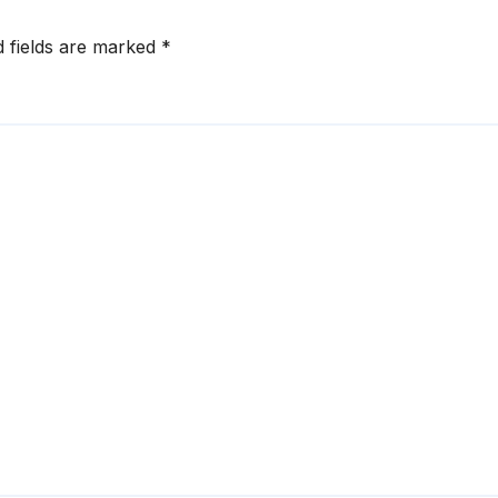
d fields are marked
*