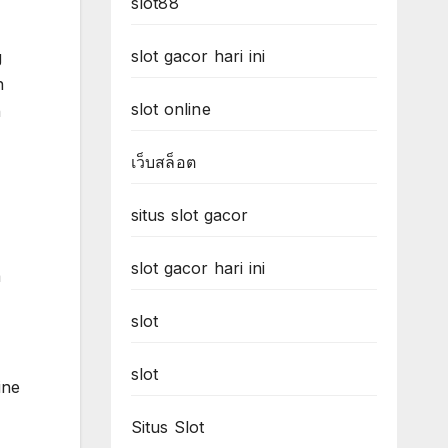
slot88
slot gacor hari ini
g
n
slot online
n
เว็บสล็อต
situs slot gacor
slot gacor hari ini
a
slot
slot
ine
Situs Slot