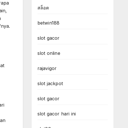
rapa
สล็อต
ain,
h
betwin188
fnya.
slot gacor
slot online
at
rajavigor
slot jackpot
slot gacor
ri
slot gacor hari ini
man