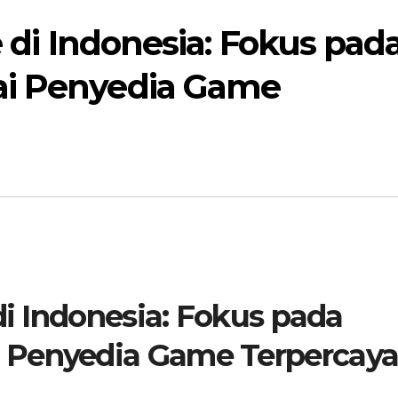
e di Indonesia: Fokus pad
ai Penyedia Game
di Indonesia: Fokus pada
 Penyedia Game Terpercay