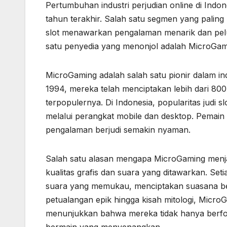
Pertumbuhan industri perjudian online di Ind
tahun terakhir. Salah satu segmen yang paling 
slot menawarkan pengalaman menarik dan pelu
satu penyedia yang menonjol adalah MicroGamin
MicroGaming adalah salah satu pionir dalam in
1994, mereka telah menciptakan lebih dari 800
terpopulernya. Di Indonesia, popularitas judi 
melalui perangkat mobile dan desktop. Pemain 
pengalaman berjudi semakin nyaman.
Salah satu alasan mengapa MicroGaming menjad
kualitas grafis dan suara yang ditawarkan. S
suara yang memukau, menciptakan suasana b
petualangan epik hingga kisah mitologi, MicroG
menunjukkan bahwa mereka tidak hanya berfo
bermain yang menyenangkan.