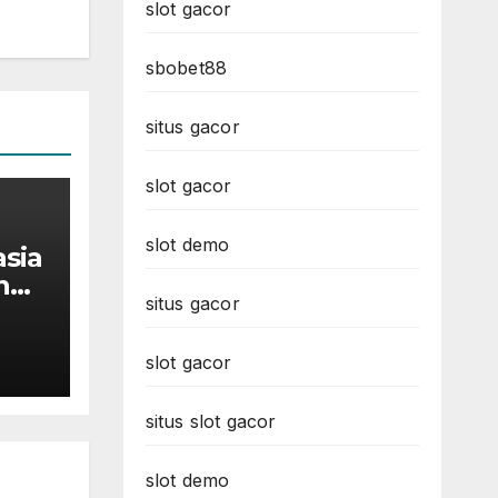
slot gacor
sbobet88
situs gacor
slot gacor
slot demo
asia
n
situs gacor
ang
slot gacor
situs slot gacor
slot demo